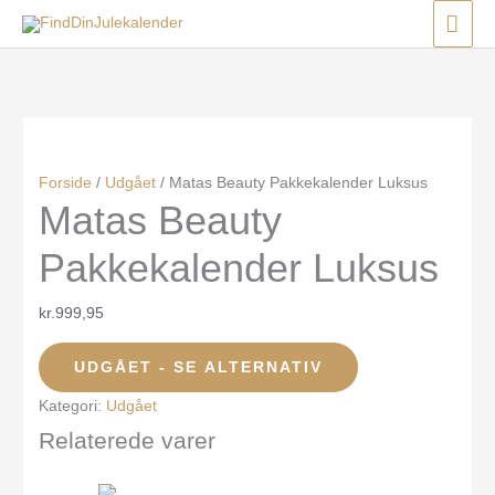
Gå
Menu
Menu
Menu
HO
til
indholdet
Forside
/
Udgået
/ Matas Beauty Pakkekalender Luksus
Matas Beauty
Pakkekalender Luksus
kr.
999,95
UDGÅET - SE ALTERNATIV
Kategori:
Udgået
Relaterede varer