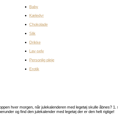
Baby
Kæledyr
Chokolade
Slik
Drikke
Lav-selv
Personlig pleje
Erotik
ppen hver morgen, når julekalenderen med legetøj skulle åbnes? 1. stk
erunder og find den julekalender med legetøj der er den helt rigtige!