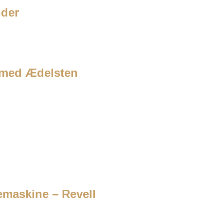
nder
 med Ædelsten
emaskine – Revell