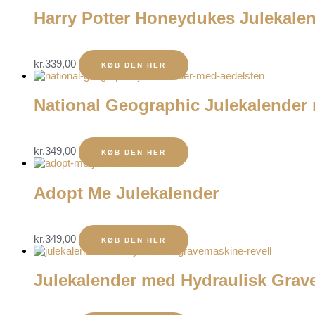
Harry Potter Honeydukes Julekale
kr.
339,00
KØB DEN HER
National Geographic Julekalender
kr.
349,00
KØB DEN HER
Adopt Me Julekalender
kr.
349,00
KØB DEN HER
Julekalender med Hydraulisk Grav