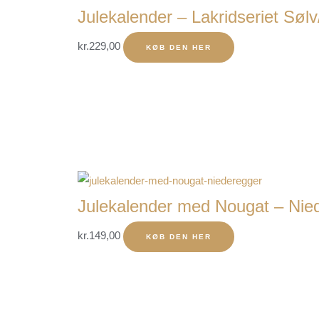
Julekalender – Lakridseriet Sølv
kr.
229,00
KØB DEN HER
Julekalender med Nougat – Nie
kr.
149,00
KØB DEN HER