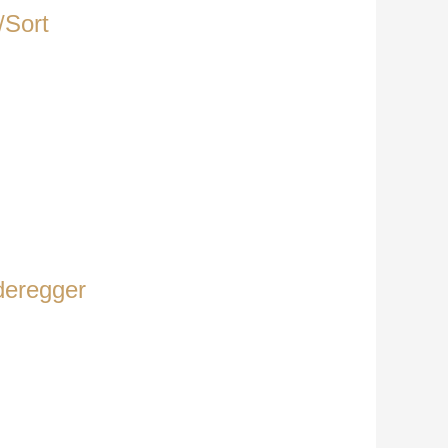
/Sort
deregger