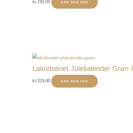
kr.
749,00
KØB DEN HER
Lakridseriet Julekalender Grøn 
kr.
329,00
KØB DEN HER