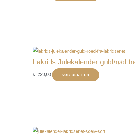
Lakrids Julekalender guld/rød fr
kr.
229,00
KØB DEN HER