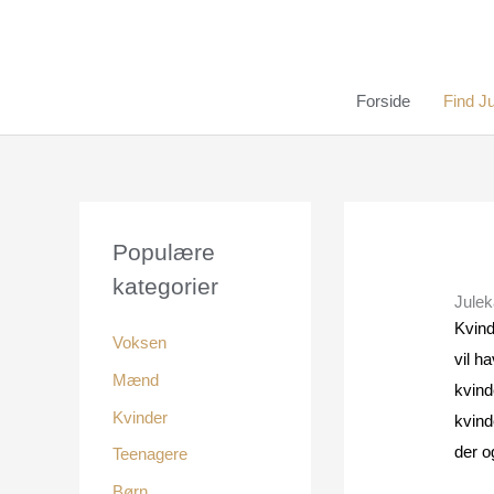
Gå
Menu
Menu
Menu
til
indholdet
Forside
Find J
Populære
kategorier
Julek
Kvind
Voksen
vil h
Mænd
kvinde
Kvinder
kvind
der o
Teenagere
Børn