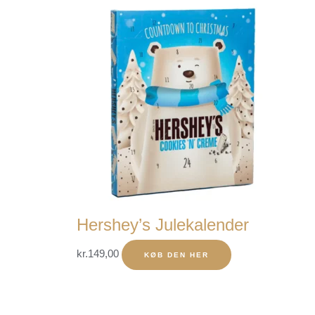
Hershey’s Julekalender
kr.
149,00
KØB DEN HER