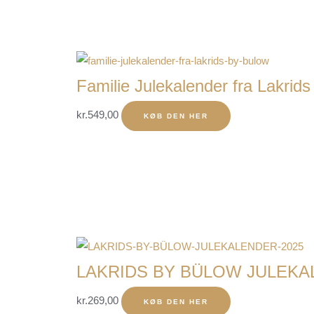
Familie Julekalender fra Lakrid
kr.
549,00
KØB DEN HER
LAKRIDS BY BÜLOW JULEKA
kr.
269,00
KØB DEN HER