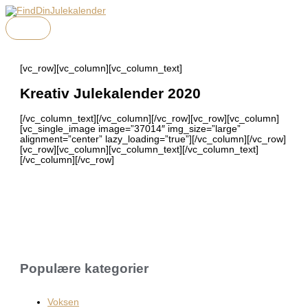
HOVEDMENU
Gå
Menu
Menu
Menu
til
indholdet
[vc_row][vc_column][vc_column_text]
Kreativ Julekalender 2020
[/vc_column_text][/vc_column][/vc_row][vc_row][vc_column]
[vc_single_image image=”37014″ img_size=”large”
alignment=”center” lazy_loading=”true”][/vc_column][/vc_row]
[vc_row][vc_column][vc_column_text][/vc_column_text]
[/vc_column][/vc_row]
Populære kategorier
Voksen