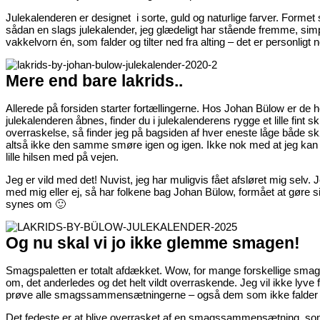
Julekalenderen er designet i sorte, guld og naturlige farver. For
sådan en slags julekalender, jeg glædeligt har stående fremme, simpe
vakkelvorn én, som falder og tilter ned fra alting – det er personlig
Mere end bare lakrids..
Allerede på forsiden starter fortællingerne. Hos Johan Bülow er de h
julekalenderen åbnes, finder du i julekalenderens rygge et lille fint sk
overraskelse, så finder jeg på bagsiden af hver eneste låge både skøn
altså ikke den samme smøre igen og igen. Ikke nok med at jeg kan 
lille hilsen med på vejen.
Jeg er vild med det! Nuvist, jeg har muligvis fået afsløret mig selv.
med mig eller ej, så har folkene bag Johan Bülow, formået at gøre si
synes om 🙂
Og nu skal vi jo ikke glemme smagen!
Smagspaletten er totalt afdækket. Wow, for mange forskellige smagsin
om, det anderledes og det helt vildt overraskende. Jeg vil ikke lyve 
prøve alle smagssammensætningerne – også dem som ikke falder
Det fedeste er at blive overrasket af en smagssammensætning, som j