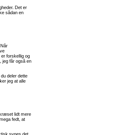
gheder. Det er
ikke sådan en
 Når
ive
er forskellig og
 jeg får også en
 du deler dette
er jeg at alle
 kræset lidt mere
 mega fedt, at
ktisk synes det