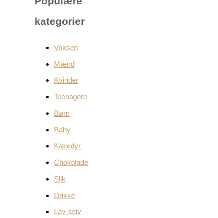
Populære
kategorier
Voksen
Mænd
Kvinder
Teenagere
Børn
Baby
Kæledyr
Chokolade
Slik
Drikke
Lav-selv