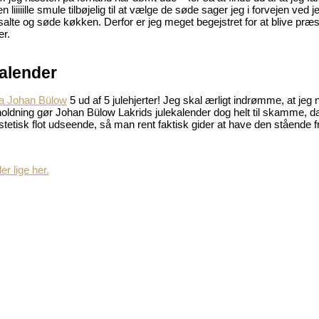
iiiiille smule tilbøjelig til at vælge de søde sager jeg i forvejen ved j
 salte og søde køkken. Derfor er jeg meget begejstret for at blive præs
er.
kalender
fra Johan Bülow
5 ud af 5 julehjerter! Jeg skal ærligt indrømme, at jeg 
 holdning gør Johan Bülow Lakrids julekalender dog helt til skamme, d
stetisk flot udseende, så man rent faktisk gider at have den ståend
r lige her.