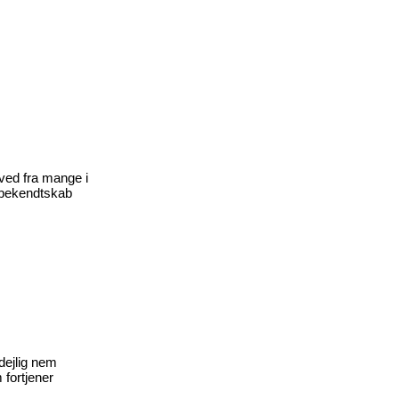
 ved fra mange i
t bekendtskab
 dejlig nem
 fortjener