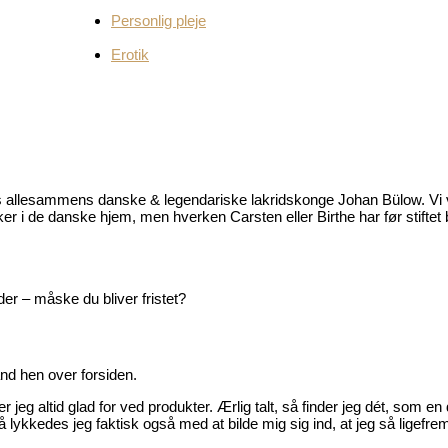
Personlig pleje
Erotik
vores allesammens danske & legendariske lakridskonge Johan Bülow. Vi
ker i de danske hjem, men hverken Carsten eller Birthe har før stifte
der
– måske du bliver fristet?
nd hen over forsiden.
r jeg altid glad for ved produkter. Ærlig talt, så finder jeg dét, som en
 lykkedes jeg faktisk også med at bilde mig sig ind, at jeg så ligefrem