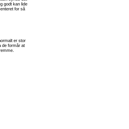
eg godt kan lide
enteret for så
normalt er stor
a de formår at
e fremme.