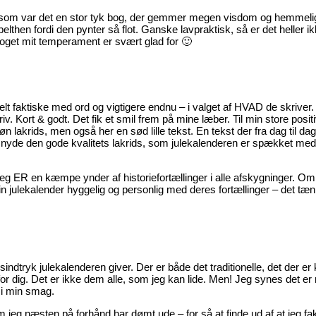
met som var det en stor tyk bog, der gemmer megen visdom og hemmeli
lthen fordi den pynter så flot. Ganske lavpraktisk, så er det heller 
t noget mit temperament er svært glad for 🙂
elt faktiske med ord og vigtigere endnu – i valget af HVAD de skriver.
riv. Kort & godt. Det fik et smil frem på mine læber. Til min store posit
 lakrids, men også her en sød lille tekst. En tekst der fra dag til dag 
nyde den gode kvalitets lakrids, som julekalenderen er spækket med,
 Jeg ER en kæmpe ynder af historiefortællinger i alle afskygninger. Om
n julekalender hyggelig og personlig med deres fortællinger – det tænk
dtryk julekalenderen giver. Der er både det traditionelle, det der er
for dig. Det er ikke dem alle, som jeg kan lide. Men! Jeg synes det er
 i min smag.
eg næsten på forhånd har dømt ude – for så at finde ud af at jeg fa