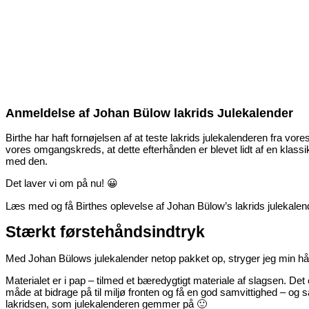
Anmeldelse af Johan Bülow lakrids Julekalender
Birthe har haft fornøjelsen af at teste lakrids julekalenderen fra 
vores omgangskreds, at dette efterhånden er blevet lidt af en klassi
med den.
Det laver vi om på nu! 😀
Læs med og få Birthes oplevelse af Johan B
ülow’s lakrids julekalen
Stærkt førstehåndsindtryk
Med Johan Bülows julekalender netop pakket op, stryger jeg min hå
Materialet er i pap – tilmed et bæredygtigt materiale af slagsen. Det e
måde at bidrage på til miljø fronten og få en god samvittighed – og så
lakridsen, som julekalenderen gemmer på 🙂