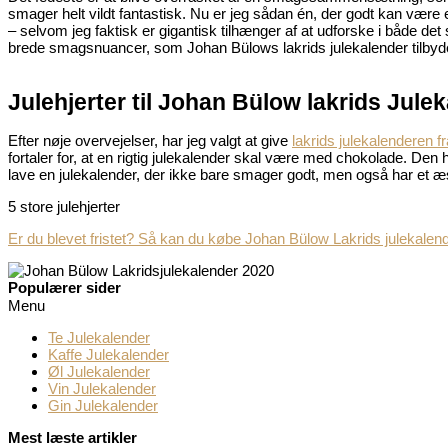
smager helt vildt fantastisk. Nu er jeg sådan én, der godt kan være en l
– selvom jeg faktisk er gigantisk tilhænger af at udforske i både det
brede smagsnuancer, som Johan Bülows lakrids julekalender tilbyd
Julehjerter til Johan Bülow lakrids Jule
Efter nøje overvejelser, har jeg valgt at give
lakrids julekalenderen 
fortaler for, at en rigtig julekalender skal være med chokolade. Den
lave en julekalender, der ikke bare smager godt, men også har et æ
5 store julehjerter
Er du blevet fristet? Så kan du købe Johan Bülow Lakrids julekalende
Populærer sider
Menu
Te Julekalender
Kaffe Julekalender
Øl Julekalender
Vin Julekalender
Gin Julekalender
Mest læste artikler