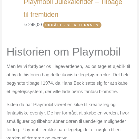
Playmobil Julekalender – Tilbage
til fremtiden
kr.
245,00
UDGÅET - SE ALTERNATIV
Historien om Playmobil
Men før vi fordyber os i legeverdenen, lad os tage et øjeblik til
at hylde historien bag dette ikoniske legetøjsmærke. Det hele
begyndte tilbage i 1974, da Hans Beck satte sig for at skabe
et legetøjssystem, der ville lade børns fantasi blomstre.
Siden da har Playmobil været en kilde til kreativ leg og
fantastiske eventyr. De har formået at skabe en verden, hvor
små figurer og tilbehør åbner døren til uendelige muligheder
for leg. Playmobil er ikke bare legetøj, det er nøglen til en
verden af drømme og eventyr.