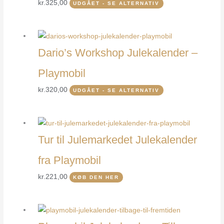
kr.
325,00
UDGÅET - SE ALTERNATIV
Dario’s Workshop Julekalender –
Playmobil
kr.
320,00
UDGÅET - SE ALTERNATIV
Tur til Julemarkedet Julekalender
fra Playmobil
kr.
221,00
KØB DEN HER