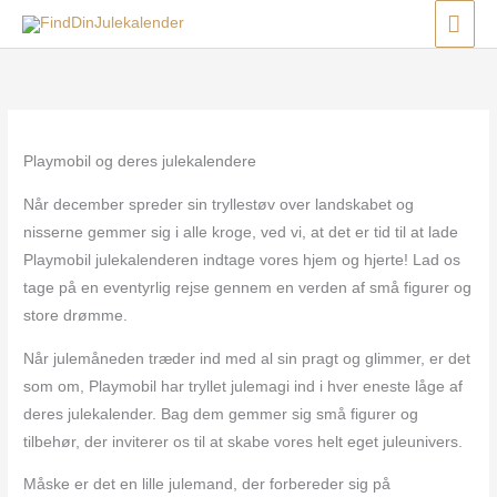
Gå
Menu
Menu
Menu
HO
til
indholdet
Playmobil og deres julekalendere
Når december spreder sin tryllestøv over landskabet og
nisserne gemmer sig i alle kroge, ved vi, at det er tid til at lade
Playmobil julekalenderen indtage vores hjem og hjerte! Lad os
tage på en eventyrlig rejse gennem en verden af små figurer og
store drømme.
Når julemåneden træder ind med al sin pragt og glimmer, er det
som om, Playmobil har tryllet julemagi ind i hver eneste låge af
deres julekalender. Bag dem gemmer sig små figurer og
tilbehør, der inviterer os til at skabe vores helt eget juleunivers.
Måske er det en lille julemand, der forbereder sig på