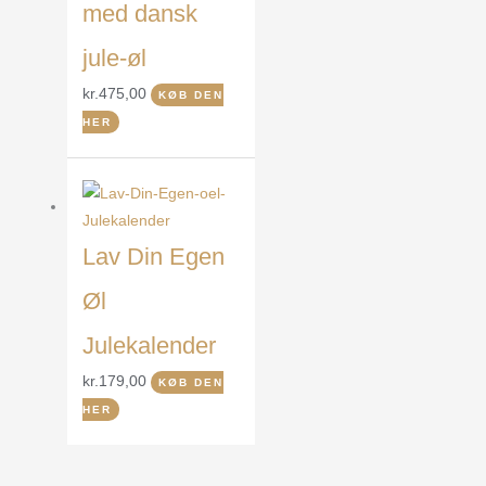
med dansk
jule-øl
kr.
475,00
KØB DEN
HER
Lav Din Egen
Øl
Julekalender
kr.
179,00
KØB DEN
HER