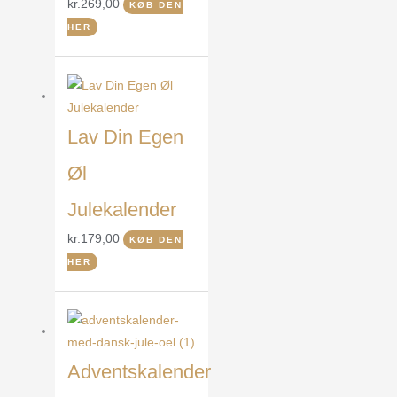
kr.
269,00
KØB DEN
HER
Lav Din Egen
Øl
Julekalender
kr.
179,00
KØB DEN
HER
Adventskalender