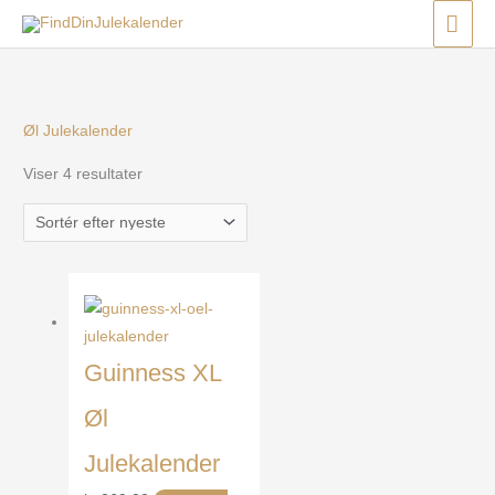
Gå
Menu
Menu
Menu
HO
til
Sorteret
indholdet
efter
seneste
Øl Julekalender
Viser 4 resultater
Guinness XL
Øl
Julekalender