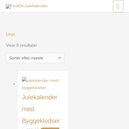
Gå
Menu
Menu
Menu
HO
til
Sorteret
indholdet
efter
seneste
Lego
Viser 8 resultater
Julekalender
med
Byggeklodser