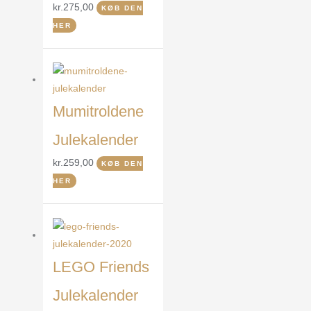
kr.
275,00
KØB DEN
HER
Mumitroldene
Julekalender
kr.
259,00
KØB DEN
HER
LEGO Friends
Julekalender