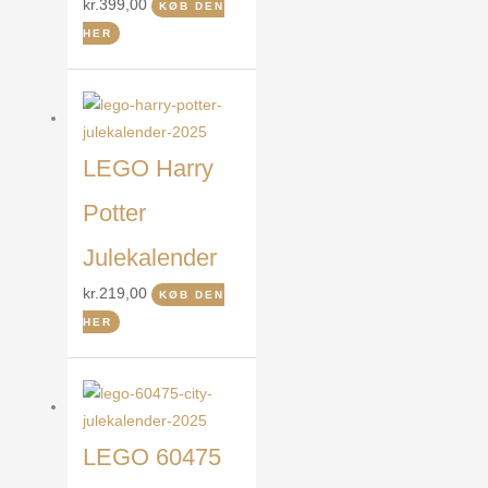
kr.
399,00
KØB DEN
HER
LEGO Harry
Potter
Julekalender
kr.
219,00
KØB DEN
HER
LEGO 60475