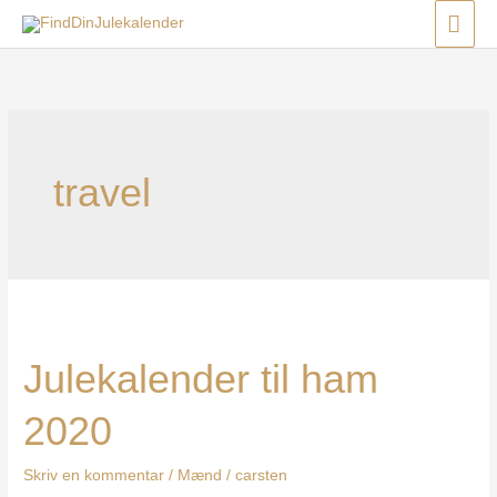
Gå
Menu
Menu
Menu
HO
til
indholdet
travel
Julekalender
til
Julekalender til ham
ham
2020
2020
Skriv en kommentar
/
Mænd
/
carsten