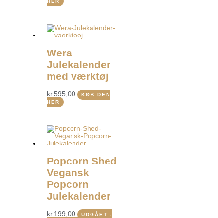
HER
Wera
Julekalender
med værktøj
kr.
595,00
KØB DEN
HER
Popcorn Shed
Vegansk
Popcorn
Julekalender
kr.
199,00
UDGÅET -