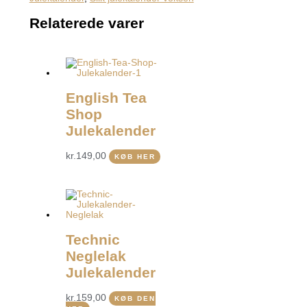
Relaterede varer
English Tea
Shop
Julekalender
kr.
149,00
KØB HER
Technic
Neglelak
Julekalender
kr.
159,00
KØB DEN