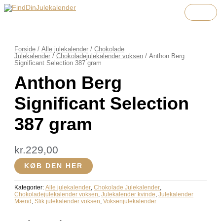
HO
Gå
Menu
Menu
Menu
til
indholdet
Forside
/
Alle julekalender
/
Chokolade
Julekalender
/
Chokoladejulekalender voksen
/ Anthon Berg
Significant Selection 387 gram
Anthon Berg
Significant Selection
387 gram
kr.
229,00
KØB DEN HER
Kategorier:
Alle julekalender
,
Chokolade Julekalender
,
Chokoladejulekalender voksen
,
Julekalender kvinde
,
Julekalender
Mænd
,
Slik julekalender voksen
,
Voksenjulekalender