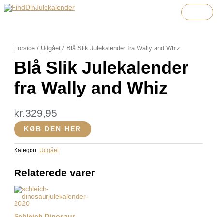
HO
Gå
Menu
Menu
Menu
til
indholdet
Forside
/
Udgået
/ Blå Slik Julekalender fra Wally and Whiz
Blå Slik Julekalender
fra Wally and Whiz
kr.
329,95
KØB DEN HER
Kategori:
Udgået
Relaterede varer
Schleich Dinosaur