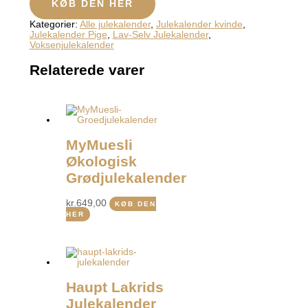
KØB DEN HER
Kategorier:
Alle julekalender
,
Julekalender kvinde
,
Julekalender Pige
,
Lav-Selv Julekalender
,
Voksenjulekalender
Relaterede varer
MyMuesli
Økologisk
Grødjulekalender
kr.
649,00
KØB DEN
HER
Haupt Lakrids
Julekalender