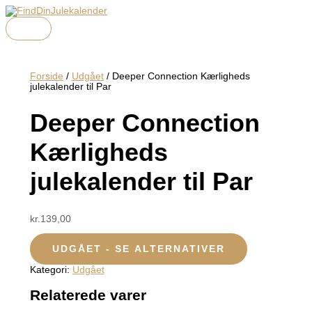
HOVEDMENU
Gå
Menu
Menu
Menu
til
indholdet
Forside
/
Udgået
/ Deeper Connection Kærligheds
julekalender til Par
Deeper Connection
Kærligheds
julekalender til Par
kr.
139,00
UDGÅET - SE ALTERNATIVER
Kategori:
Udgået
Relaterede varer