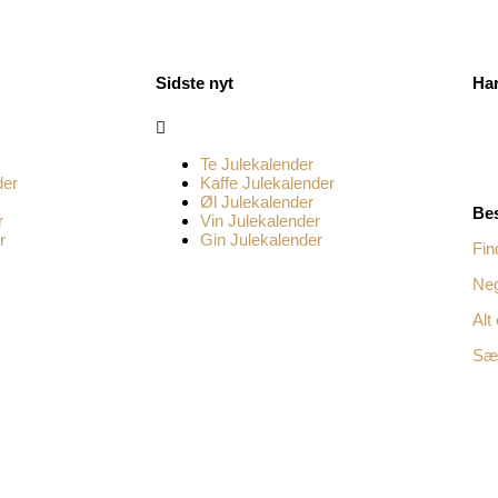
Sidste nyt
Ha
Menu
Te Julekalender
der
Kaffe Julekalender
Øl Julekalender
Bes
r
Vin Julekalender
r
Gin Julekalender
Fin
Neg
Alt
Sæs