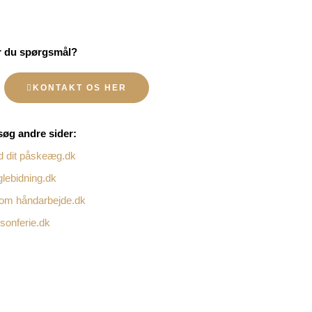
r du spørgsmål?
KONTAKT OS HER
øg andre sider:
d dit påskeæg.dk
lebidning.dk
 om håndarbejde.dk
onferie.dk