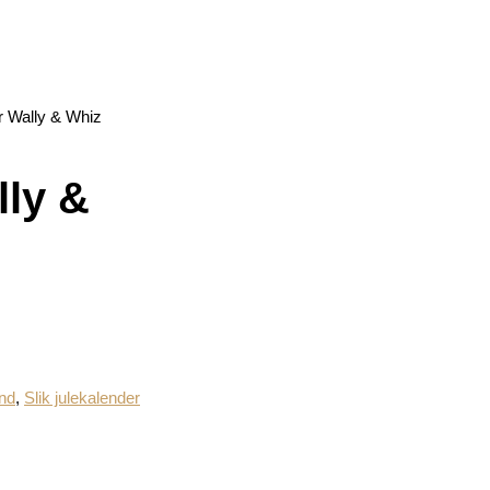
r Wally & Whiz
lly &
nd
,
Slik julekalender