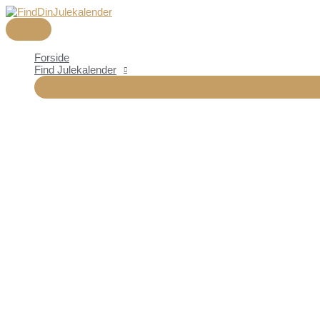
HOVEDMENU
Gå
til
indholdet
Forside
Find Julekalender