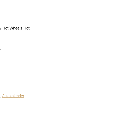
/ Hot Wheels Hot
s
g
,
Julekalender