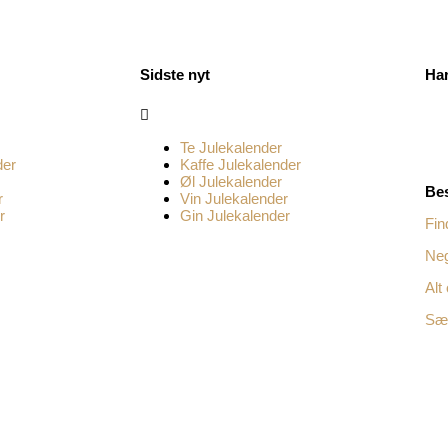
Sidste nyt
Ha
Menu
Te Julekalender
der
Kaffe Julekalender
Øl Julekalender
Bes
r
Vin Julekalender
r
Gin Julekalender
Fin
Neg
Alt
Sæs