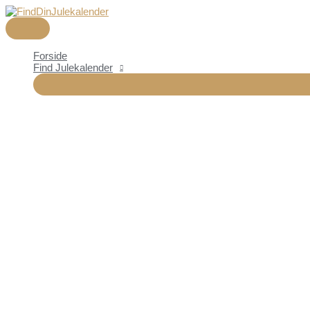
HOVEDMENU
Gå
til
indholdet
Forside
Find Julekalender