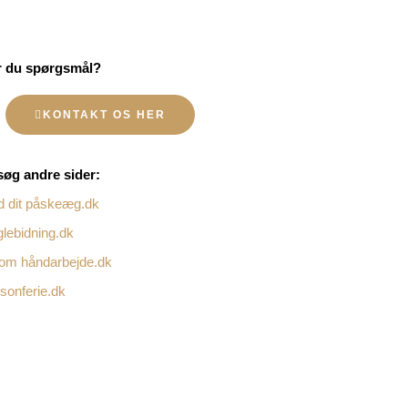
r du spørgsmål?
KONTAKT OS HER
øg andre sider:
d dit påskeæg.dk
lebidning.dk
 om håndarbejde.dk
onferie.dk