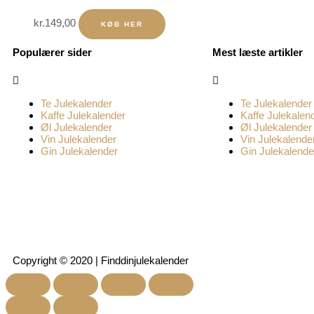
kr.
149,00
KØB HER
Populærer sider
Mest læste artikler
Menu
Menu
Te Julekalender
Te Julekalender
Kaffe Julekalender
Kaffe Julekalen
Øl Julekalender
Øl Julekalender
Vin Julekalender
Vin Julekalende
Gin Julekalender
Gin Julekalende
Copyright © 2020 | Finddinjulekalender