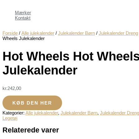
Mærker
Kontakt
Forside
/
Alle julekalender
/
Julekalender Børn
/
Julekalender Dreng
Wheels Julekalender
Hot Wheels Hot Wheel
Julekalender
kr.
242,00
KØB DEN HER
Kategorier:
Alle julekalender
,
Julekalender Børn
,
Julekalender Dren
Legetøj
Relaterede varer