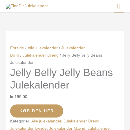
Gå
Menu
Menu
Menu
HO
til
Den
Den
indholdet
oprindelige
aktuelle
pris
pris
var:
er:
kr.999,00.
kr.500,00.
Forside
/
Alle julekalender
/
Julekalender
Børn
/
Julekalender Dreng
/ Jelly Belly Jelly Beans
Julekalender
Jelly Belly Jelly Beans
Julekalender
kr.
199,00
KØB DEN HER
Kategorier:
Alle julekalender
,
Julekalender Dreng
,
Julekalender kvinde
,
Julekalender Mænd
,
Julekalender