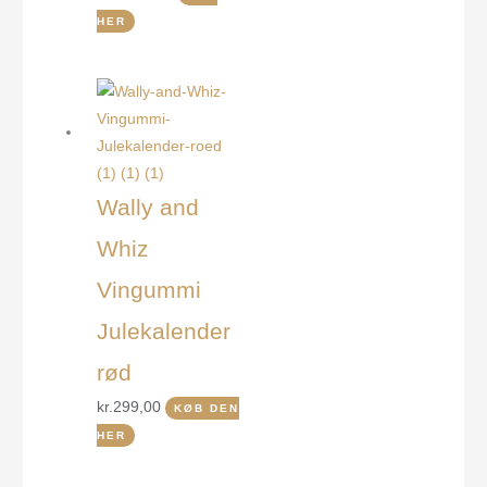
HER
Wally and
Whiz
Vingummi
Julekalender
rød
kr.
299,00
KØB DEN
HER