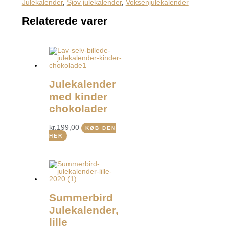
Julekalender
,
Sjov julekalender
,
Voksenjulekalender
Relaterede varer
Julekalender
med kinder
chokolader
kr.
199,00
KØB DEN
HER
Summerbird
Julekalender,
lille