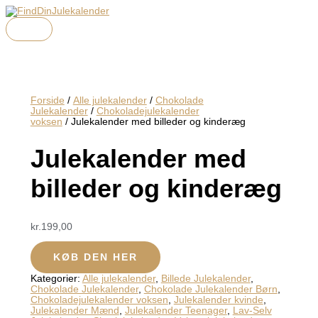
HOVEDMENU
Gå
Menu
Menu
Menu
til
indholdet
Forside
/
Alle julekalender
/
Chokolade
Julekalender
/
Chokoladejulekalender
voksen
/ Julekalender med billeder og kinderæg
Julekalender med
billeder og kinderæg
kr.
199,00
KØB DEN HER
Kategorier:
Alle julekalender
,
Billede Julekalender
,
Chokolade Julekalender
,
Chokolade Julekalender Børn
,
Chokoladejulekalender voksen
,
Julekalender kvinde
,
Julekalender Mænd
,
Julekalender Teenager
,
Lav-Selv