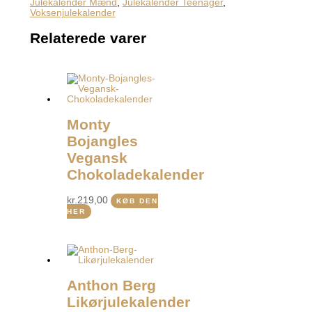
Julekalender Mænd
,
Julekalender Teenager
,
Voksenjulekalender
Relaterede varer
Monty
Bojangles
Vegansk
Chokoladekalender
kr.
219,00
KØB DEN
HER
Anthon Berg
Likørjulekalender