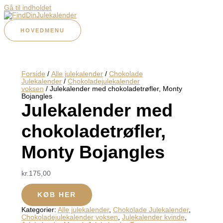
Gå til indholdet
HOVEDMENU
Forside
/
Alle julekalender
/
Chokolade
Julekalender
/
Chokoladejulekalender
voksen
/ Julekalender med chokoladetrøfler, Monty
Bojangles
Julekalender med
chokoladetrøfler,
Monty Bojangles
kr.
175,00
KØB HER
Kategorier:
Alle julekalender
,
Chokolade Julekalender
,
Chokoladejulekalender voksen
,
Julekalender kvinde
,