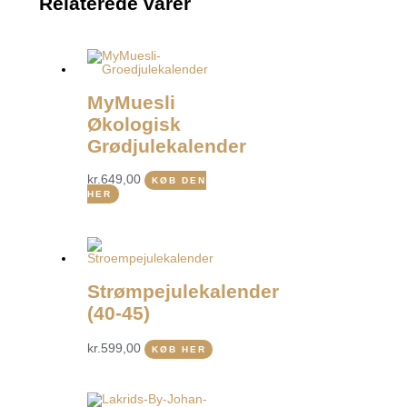
Relaterede varer
MyMuesli
Økologisk
Grødjulekalender
kr.
649,00
KØB DEN
HER
Strømpejulekalender
(40-45)
kr.
599,00
KØB HER