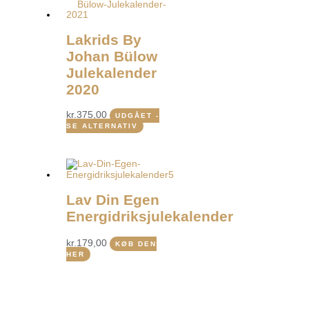
Lakrids By
Johan Bülow
Julekalender
2020
kr.
375,00
UDGÅET -
SE ALTERNATIV
Lav Din Egen
Energidriksjulekalender
kr.
179,00
KØB DEN
HER