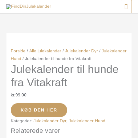
Gå
Menu
Menu
Menu
HO
til
indholdet
Forside
/
Alle julekalender
/
Julekalender Dyr
/
Julekalender
Hund
/ Julekalender til hunde fra Vitakraft
Julekalender til hunde
fra Vitakraft
kr.
99,00
KØB DEN HER
Kategorier:
Julekalender Dyr
,
Julekalender Hund
Relaterede varer