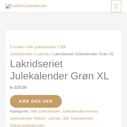
Gå
Menu
Menu
Menu
HO
til
indholdet
Forside
/
Alle julekalender
/
Slik
Julekalender
/
Lakrids
/ Lakridseriet Julekalender Grøn XL
Lakridseriet
Julekalender Grøn XL
kr.
329,00
KØB DEN HER
Kategorier:
Alle julekalender
,
Julekalender kvinde
,
Julekalender Mænd
,
Lakrids
,
Slik Julekalender
,
Voksenjulekalender