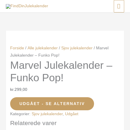
Gå
Menu
Menu
Menu
HO
til
indholdet
Forside
/
Alle julekalender
/
Sjov julekalender
/ Marvel
Julekalender – Funko Pop!
Marvel Julekalender –
Funko Pop!
kr.
299,00
UDGÅET - SE ALTERNATIV
Kategorier:
Sjov julekalender
,
Udgået
Relaterede varer