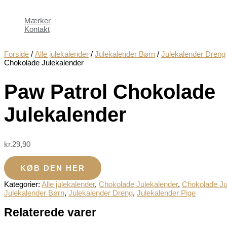
Mærker
Kontakt
Forside
/
Alle julekalender
/
Julekalender Børn
/
Julekalender Dreng
Chokolade Julekalender
Paw Patrol Chokolade
Julekalender
kr.
29,90
KØB DEN HER
Kategorier:
Alle julekalender
,
Chokolade Julekalender
,
Chokolade Ju
Julekalender Børn
,
Julekalender Dreng
,
Julekalender Pige
Relaterede varer