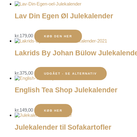
Lav Din Egen Øl Julekalender
kr.
179,00
KØB DEN HER
Lakrids By Johan Bülow Julekalend
kr.
375,00
UDGÅET - SE ALTERNATIV
English Tea Shop Julekalender
kr.
149,00
KØB HER
Julekalender til Sofakartofler