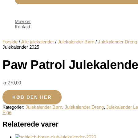
Mærker
Kontakt
Forside
/
Alle julekalender
/
Julekalender Børn
/
Julekalender Dreng
Julekalender 2025
Paw Patrol Julekalende
kr.
270,00
KØB DEN HER
Kategorier:
Julekalender Børn
,
Julekalender Dreng
,
Julekalender Le
Pige
Relaterede varer