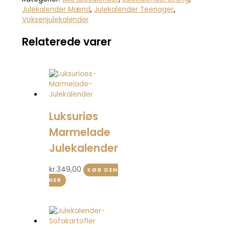
Julekalender Mænd
,
Julekalender Teenager
,
Voksenjulekalender
Relaterede varer
Luksuriøs
Marmelade
Julekalender
kr.
349,00
KØB DEN
HER