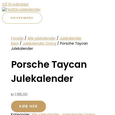
Gå til indholdet
HOVEDMENU
Forside
/
Alle julekalender
/
Julekalender
Børn
/
Julekalender Dreng
/ Porsche Taycan
Julekalender
Porsche Taycan
Julekalender
kr.
1.195,00
KØB HER
Kategorier:
Alle julekalender
,
Julekalender Dreng
,