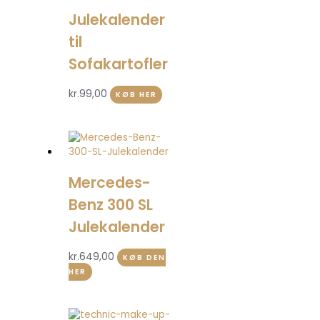
Julekalender
til
Sofakartofler
kr.
99,00
KØB HER
Mercedes-
Benz 300 SL
Julekalender
kr.
649,00
KØB DEN
HER