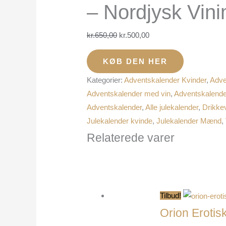
– Nordjysk Vini
kr.
650,00
kr.
500,00
KØB DEN HER
Kategorier:
Adventskalender Kvinder
,
Adve
Adventskalender med vin
,
Adventskalend
Adventskalender
,
Alle julekalender
,
Drikke
Julekalender kvinde
,
Julekalender Mænd
,
Relaterede varer
Tilbud!
Orion Eroti