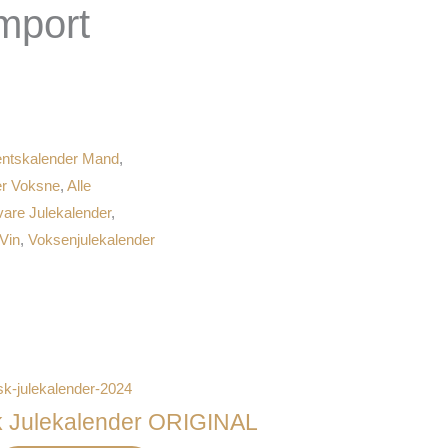
mport
ntskalender Mand
,
er Voksne
,
Alle
vare Julekalender
,
Vin
,
Voksenjulekalender
sk Julekalender ORIGINAL