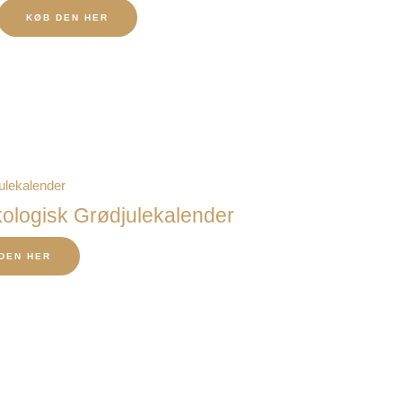
KØB DEN HER
ologisk Grødjulekalender
DEN HER