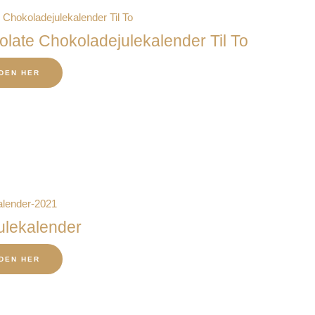
late Chokoladejulekalender Til To
DEN HER
ulekalender
DEN HER