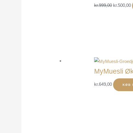
kr.
999,00
kr.
500,00
MyMuesli Øk
kr.
649,00
KØB 