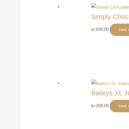
Simply Choco
kr.
699,00
KØB 
Baileys XL J
kr.
269,00
KØB 