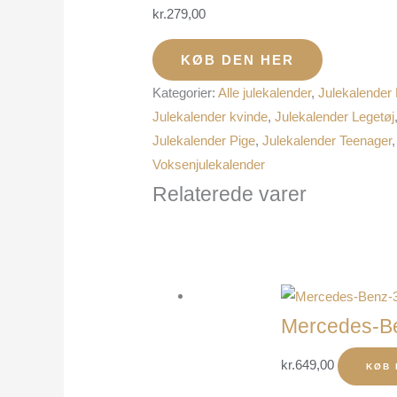
kr.
279,00
KØB DEN HER
Kategorier:
Alle julekalender
,
Julekalender
Julekalender kvinde
,
Julekalender Legetøj
Julekalender Pige
,
Julekalender Teenager
Voksenjulekalender
Relaterede varer
Mercedes-Be
kr.
649,00
KØB 