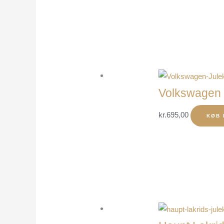
Volkswagen 
kr.
695,00
KØB 