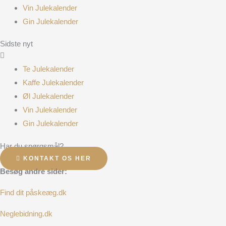
Vin Julekalender
Gin Julekalender
Sidste nyt
Te Julekalender
Kaffe Julekalender
Øl Julekalender
Vin Julekalender
Gin Julekalender
Har du spørgsmål?
KONTAKT OS HER
Besøg andre sider:
Find dit påskeæg.dk
Neglebidning.dk