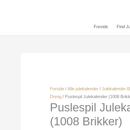
Gå
Menu
Menu
Menu
til
indholdet
Forside
Find J
Forside
/
Alle julekalender
/
Julekalender 
Dreng
/ Puslespil Julekalender (1008 Brikk
Puslespil Julek
(1008 Brikker)