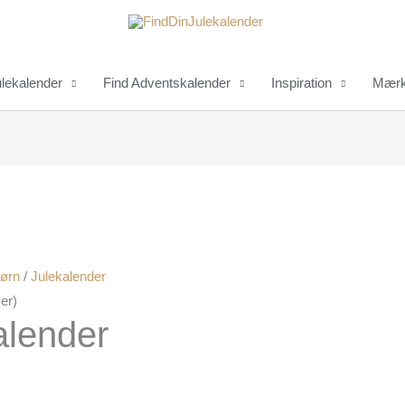
ulekalender
Find Adventskalender
Inspiration
Mærk
Børn
/
Julekalender
er)
alender