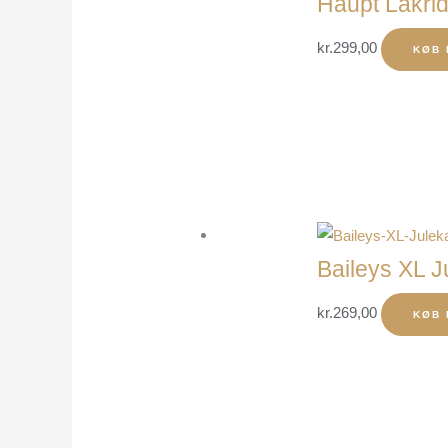
Haupt Lakrid
kr.
299,00
KØB 
Baileys XL J
kr.
269,00
KØB 