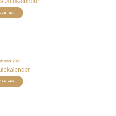
s Julekalender
DEN HER
ulekalender
DEN HER