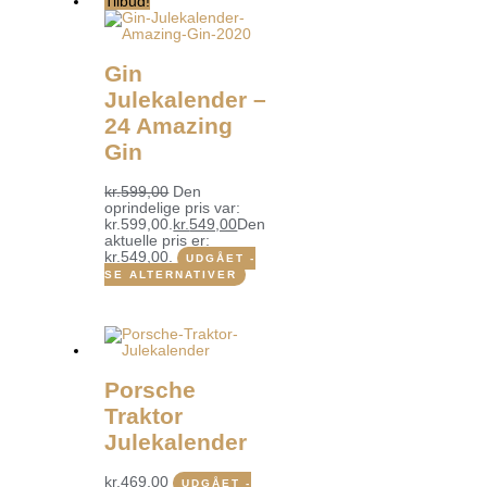
Tilbud!
Gin
Julekalender –
24 Amazing
Gin
kr.
599,00
Den
oprindelige pris var:
kr.599,00.
kr.
549,00
Den
aktuelle pris er:
kr.549,00.
UDGÅET -
SE ALTERNATIVER
Porsche
Traktor
Julekalender
kr.
469,00
UDGÅET -