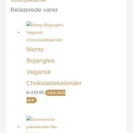
Voksenjulekalender
Relaterede varer
Monty
Bojangles
Vegansk
Chokoladekalender
kr.
219,00
KØB DEN
HER