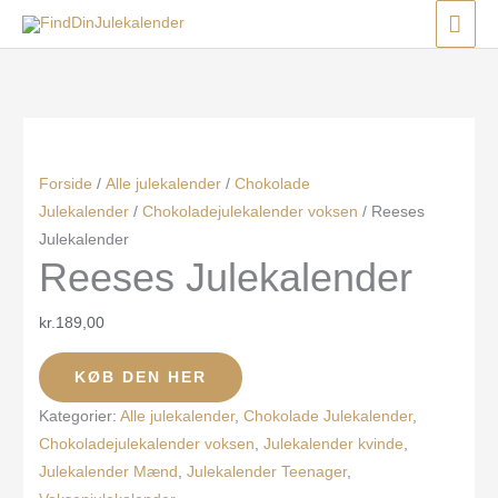
Gå
Menu
Menu
Menu
HO
til
indholdet
Forside
/
Alle julekalender
/
Chokolade
Julekalender
/
Chokoladejulekalender voksen
/ Reeses
Julekalender
Reeses Julekalender
kr.
189,00
KØB DEN HER
Kategorier:
Alle julekalender
,
Chokolade Julekalender
,
Chokoladejulekalender voksen
,
Julekalender kvinde
,
Julekalender Mænd
,
Julekalender Teenager
,