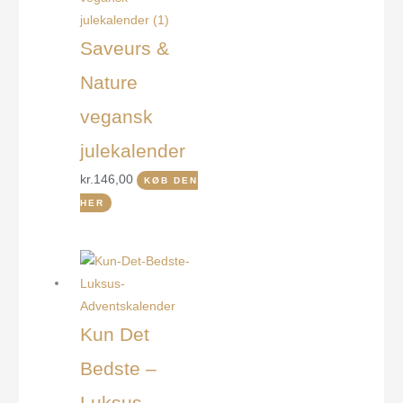
Saveurs &
Nature
vegansk
julekalender
kr.
146,00
KØB DEN
HER
Kun Det
Bedste –
Luksus