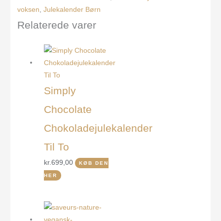
voksen
,
Julekalender Børn
Relaterede varer
Simply
Chocolate
Chokoladejulekalender
Til To
kr.
699,00
KØB DEN
HER