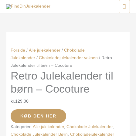
Gå
Menu
Menu
Menu
HO
til
indholdet
Forside
/
Alle julekalender
/
Chokolade
Julekalender
/
Chokoladejulekalender voksen
/ Retro
Julekalender til børn – Cocoture
Retro Julekalender til
børn – Cocoture
kr.
129,00
KØB DEN HER
Kategorier:
Alle julekalender
,
Chokolade Julekalender
,
Chokolade Julekalender Børn
,
Chokoladejulekalender