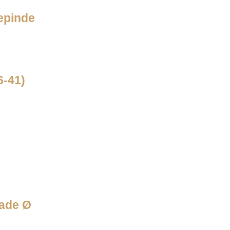
epinde
6-41)
lade Ø