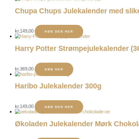
Chupa Chups Julekalender med slik
kr.
149,00
KØB DEN HER
Harry Potter Strømpejulekalender (3
kr.
369,00
KØB HER
Haribo Julekalender 300g
kr.
149,00
KØB DEN HER
Økoladen Julekalender Mørk Choko