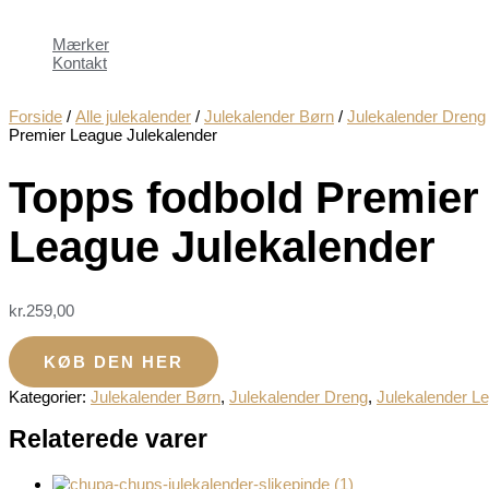
Mærker
Kontakt
Forside
/
Alle julekalender
/
Julekalender Børn
/
Julekalender Dreng
Premier League Julekalender
Topps fodbold Premier
League Julekalender
kr.
259,00
KØB DEN HER
Kategorier:
Julekalender Børn
,
Julekalender Dreng
,
Julekalender Le
Relaterede varer