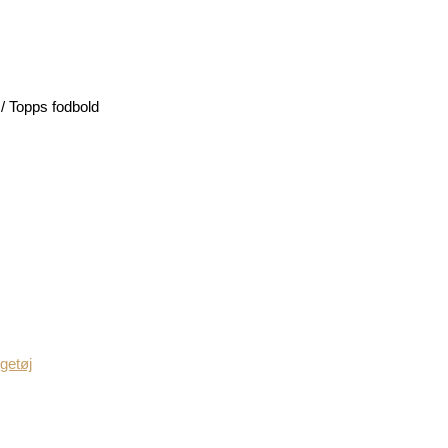
/ Topps fodbold
getøj