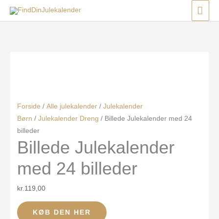
Gå
Menu
Menu
Menu
HO
til
Den
Den
indholdet
oprindelige
aktuelle
pris
pris
var:
er:
kr.999,00.
kr.500,00.
Forside
/
Alle julekalender
/
Julekalender
Børn
/
Julekalender Dreng
/ Billede Julekalender med 24
billeder
Billede Julekalender
med 24 billeder
kr.
119,00
KØB DEN HER