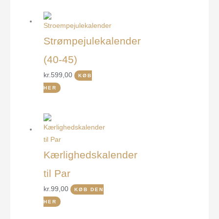
Strømpejulekalender
(40-45)
kr.
599,00
KØB
HER
Kærlighedskalender
til Par
kr.
99,00
KØB DEN
HER