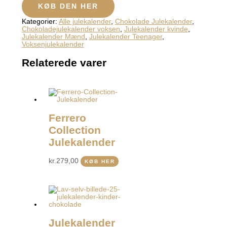
KØB DEN HER
Kategorier:
Alle julekalender
,
Chokolade Julekalender
,
Chokoladejulekalender voksen
,
Julekalender kvinde
,
Julekalender Mænd
,
Julekalender Teenager
,
Voksenjulekalender
Relaterede varer
Ferrero
Collection
Julekalender
kr.
279,00
KØB HER
Julekalender