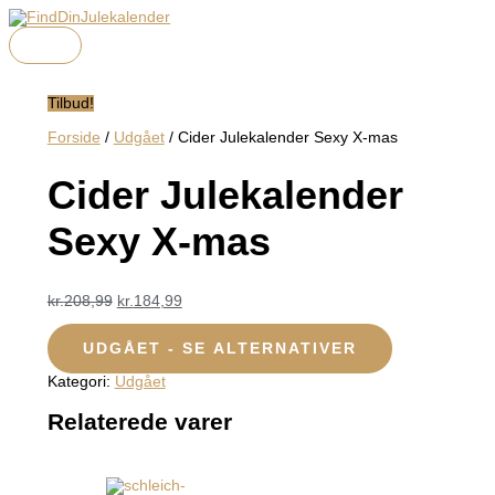
HOVEDMENU
Gå
Den
Den
til
oprindelige
aktuelle
indholdet
pris
pris
var:
er:
kr.208,99.
kr.184,99.
Tilbud!
Forside
/
Udgået
/ Cider Julekalender Sexy X-mas
Cider Julekalender
Sexy X-mas
kr.
208,99
kr.
184,99
UDGÅET - SE ALTERNATIVER
Kategori:
Udgået
Relaterede varer