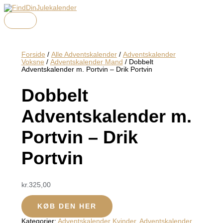
HOVEDMENU
Gå
Menu
Menu
Menu
Den
Den
Den
Den
til
oprindelige
oprindelige
aktuelle
aktuelle
indholdet
pris
pris
pris
pris
var:
var:
er:
er:
kr.650,00.
kr.499,95.
kr.500,00.
kr.399,91.
Forside
/
Alle Adventskalender
/
Adventskalender
Voksne
/
Adventskalender Mand
/ Dobbelt
Adventskalender m. Portvin – Drik Portvin
Dobbelt
Adventskalender m.
Portvin – Drik
Portvin
kr.
325,00
KØB DEN HER
Kategorier:
Adventskalender Kvinder
,
Adventskalender