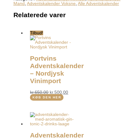
Mand
,
Adventskalender Voksne
,
Alle Adventskalender
Relaterede varer
Tilbud!
Portvins
Adventskalender
– Nordjysk
Vinimport
kr.
650,00
kr.
500,00
KØB DEN HER
Adventskalender