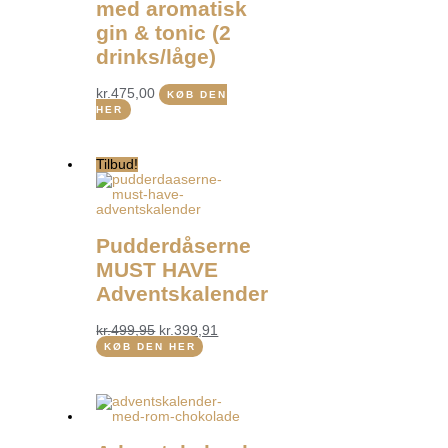
med aromatisk
gin & tonic (2
drinks/låge)
kr.
475,00
KØB DEN
HER
Tilbud!
Pudderdåserne
MUST HAVE
Adventskalender
kr.
499,95
kr.
399,91
KØB DEN HER