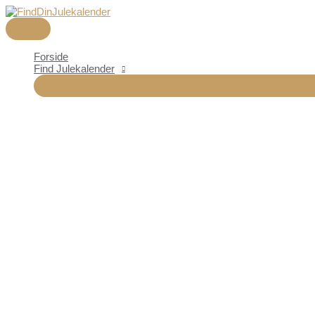
HOVEDMENU
Gå
til
indholdet
Forside
Find Julekalender