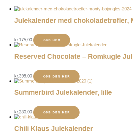
Julekalender med chokoladetrøfler,
kr.
175,00
KØB HER
Reserved Chocolate – Romkugle Jul
kr.
399,00
KØB DEN HER
Summerbird Julekalender, lille
kr.
280,00
KØB DEN HER
Chili Klaus Julekalender