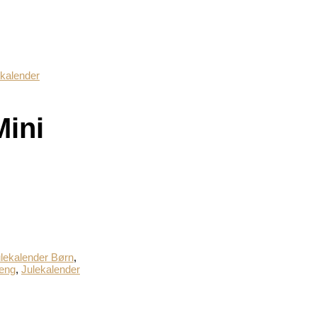
kalender
Mini
lekalender Børn
,
reng
,
Julekalender