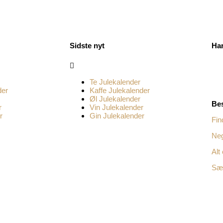
Sidste nyt
Ha
Menu
Te Julekalender
der
Kaffe Julekalender
Øl Julekalender
Bes
r
Vin Julekalender
r
Gin Julekalender
Fin
Neg
Alt
Sæs