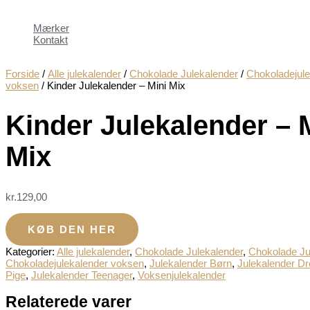
Mærker
Kontakt
Forside
/
Alle julekalender
/
Chokolade Julekalender
/
Chokoladejule
voksen
/ Kinder Julekalender – Mini Mix
Kinder Julekalender – 
Mix
kr.
129,00
KØB DEN HER
Kategorier:
Alle julekalender
,
Chokolade Julekalender
,
Chokolade Ju
Chokoladejulekalender voksen
,
Julekalender Børn
,
Julekalender D
Pige
,
Julekalender Teenager
,
Voksenjulekalender
Relaterede varer