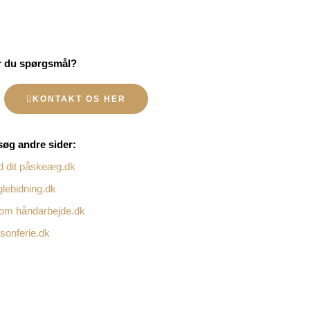
r du spørgsmål?
KONTAKT OS HER
øg andre sider:
d dit påskeæg.dk
lebidning.dk
 om håndarbejde.dk
onferie.dk