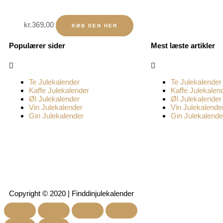
kr.
369,00
KØB DEN HER
Populærer sider
Mest læste artikler
Menu
Menu
Te Julekalender
Te Julekalender
Kaffe Julekalender
Kaffe Julekalen
Øl Julekalender
Øl Julekalender
Vin Julekalender
Vin Julekalende
Gin Julekalender
Gin Julekalende
Copyright © 2020 | Finddinjulekalender