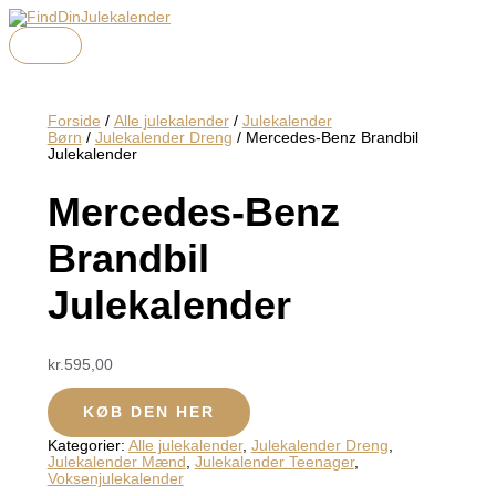
HOVEDMENU
Gå
Menu
Menu
Menu
Den
Den
til
oprindelige
aktuelle
indholdet
pris
pris
var:
er:
kr.999,00.
kr.500,00.
Forside
/
Alle julekalender
/
Julekalender
Børn
/
Julekalender Dreng
/ Mercedes-Benz Brandbil
Julekalender
Mercedes-Benz
Brandbil
Julekalender
kr.
595,00
KØB DEN HER
Kategorier:
Alle julekalender
,
Julekalender Dreng
,
Julekalender Mænd
,
Julekalender Teenager
,
Voksenjulekalender