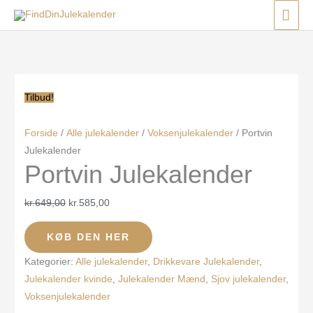
Gå
Menu
Menu
Menu
HO
til
Den
Den
indholdet
oprindelige
aktuelle
pris
pris
var:
er:
Tilbud!
kr.649,00.
kr.585,00.
Forside
/
Alle julekalender
/
Voksenjulekalender
/ Portvin
Julekalender
Portvin Julekalender
kr.
649,00
kr.
585,00
KØB DEN HER
Kategorier:
Alle julekalender
,
Drikkevare Julekalender
,
Julekalender kvinde
,
Julekalender Mænd
,
Sjov julekalender
,
Voksenjulekalender