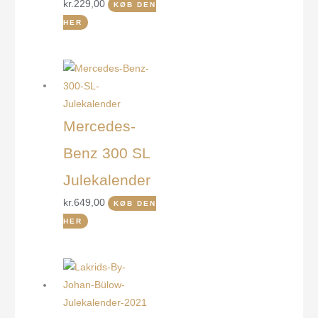
kr.
229,00
KØB DEN
HER
Mercedes-
Benz 300 SL
Julekalender
kr.
649,00
KØB DEN
HER