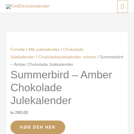
Gå
Menu
Menu
Menu
HO
til
indholdet
Forside
/
Alle julekalender
/
Chokolade
Julekalender
/
Chokoladejulekalender voksen
/ Summerbird
– Amber Chokolade Julekalender
Summerbird – Amber
Chokolade
Julekalender
kr.
280,00
KØB DEN HER