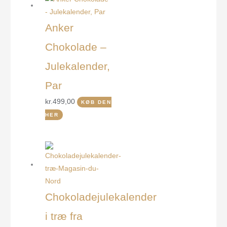
Anker
Chokolade –
Julekalender,
Par
kr.
499,00
KØB DEN
HER
Chokoladejulekalender
i træ fra