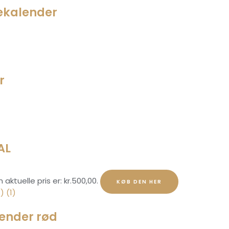
ekalender
r
AL
 aktuelle pris er: kr.500,00.
KØB DEN HER
ender rød