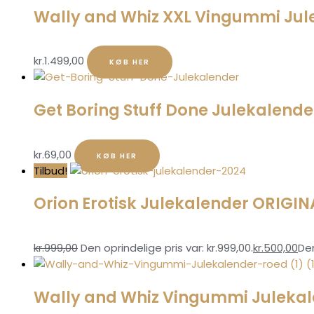
Wally and Whiz XXL Vingummi Jul
kr.
1.499,00
KØB HER
Get Boring Stuff Done Julekalende
kr.
69,00
KØB HER
Tilbud!
Orion Erotisk Julekalender ORIGIN
kr.
999,00
Den oprindelige pris var: kr.999,00.
kr.
500,00
Den
Wally and Whiz Vingummi Julekal