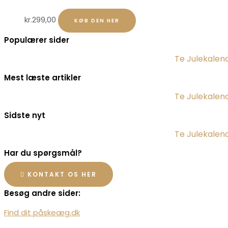
kr.
299,00
KØB DEN HER
Populærer sider
Te Julekalen
Mest læste artikler
Te Julekalen
Sidste nyt
Te Julekalen
Har du spørgsmål?
KONTAKT OS HER
Besøg andre sider:
Find dit påskeæg.dk