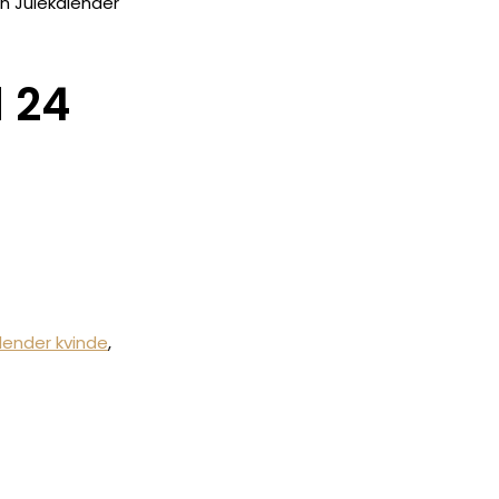
in Julekalender
 24
lender kvinde
,