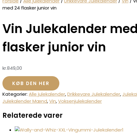
Forside
/
Alle julekalender
/
Drikkevare Julekalender
/
Vin
/ V
med 24 flasker junior vin
Vin Julekalender med
flasker junior vin
kr.
849,00
KØB DEN HER
Kategorier:
Alle julekalender
,
Drikkevare Julekalender
,
Juleka
Julekalender Mænd
,
Vin
,
Voksenjulekalender
Relaterede varer