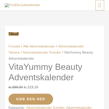
Gå
Menu
Menu
Menu
HO
til
Den
Den
indholdet
oprindelige
aktuelle
pris
pris
var:
er:
Tilbud!
kr.399,00.
kr.319,16.
Forside
/
Alle Adventskalender
/
Adventskalender
Voksne
/
Adventskalender Kvinder
/ VitaYummy Beauty
Adventskalender
VitaYummy Beauty
Adventskalender
kr.
399,00
kr.
319,16
KØB DEN HER
Kategorier:
Adventskalender Kvinder
,
Adventskalender