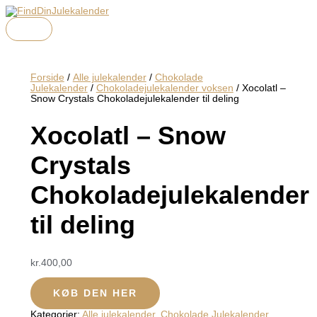
HOVEDMENU
Gå
Menu
Menu
Menu
til
indholdet
Forside
/
Alle julekalender
/
Chokolade
Julekalender
/
Chokoladejulekalender voksen
/ Xocolatl –
Snow Crystals Chokoladejulekalender til deling
Xocolatl – Snow
Crystals
Chokoladejulekalender
til deling
kr.
400,00
KØB DEN HER
Kategorier:
Alle julekalender
,
Chokolade Julekalender
,