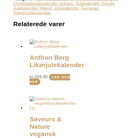
Chokoladejulekalender voksen
,
Julekalender kvinde
,
Julekalender Mænd
,
Julekalender Teenager
,
Voksenjulekalender
Relaterede varer
Anthon Berg
Likørjulekalender
kr.
269,00
KØB DEN
HER
Saveurs &
Nature
vegansk